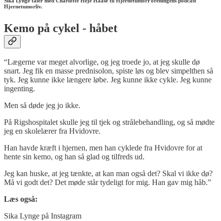
Sika Lynge taler med Charlotte Heje Haase til HjernetumorForeningens podcast
Hjernetumorliv.
Kemo på cykel - håbet
“Lægerne var meget alvorlige, og jeg troede jo, at jeg skulle dø
snart. Jeg fik en masse prednisolon, spiste løs og blev simpelthen så
tyk. Jeg kunne ikke længere løbe. Jeg kunne ikke cykle. Jeg kunne
ingenting.
Men så døde jeg jo ikke.
På Rigshospitalet skulle jeg til tjek og strålebehandling, og så mødte
jeg en skolelærer fra Hvidovre.
Han havde kræft i hjernen, men han cyklede fra Hvidovre for at
hente sin kemo, og han så glad og tilfreds ud.
Jeg kan huske, at jeg tænkte, at kan man også det? Skal vi ikke dø?
Må vi godt det? Det møde står tydeligt for mig. Han gav mig håb.”
Læs også:
Sika Lynge på Instagram