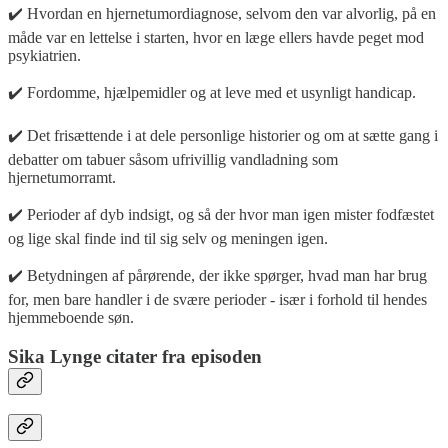
✔️ Hvordan en hjernetumordiagnose, selvom den var alvorlig, på en
måde var en lettelse i starten, hvor en læge ellers havde peget mod
psykiatrien.
✔️ Fordomme, hjælpemidler og at leve med et usynligt handicap.
✔️ Det frisættende i at dele personlige historier og om at sætte gang i
debatter om tabuer såsom ufrivillig vandladning som
hjernetumorramt.
✔️ Perioder af dyb indsigt, og så der hvor man igen mister fodfæstet
og lige skal finde ind til sig selv og meningen igen.
✔️ Betydningen af pårørende, der ikke spørger, hvad man har brug
for, men bare handler i de svære perioder - især i forhold til hendes
hjemmeboende søn.
Sika Lynge citater fra episoden